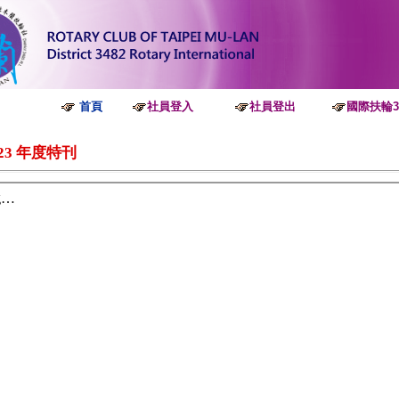
首頁
社員
登入
社員
登出
國際扶
輪3
023 年度特刊