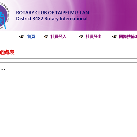
首頁
社員
登入
社員
登出
國際扶
輪3
24組織表