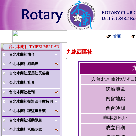
首頁
台北木蘭社 TAIPEI MU-LAN
九龍西區社
台北木蘭社簡介
台北木蘭社組織表
九
台北木蘭社歷屆社長秘書
與台北木蘭社結盟日
台北木蘭社社員
扶輪地區
台北木蘭社社刊
例會地點
台北木蘭社授證及年度特刊
例會時間
台北木蘭社理監事會議
辦事處地址
台北木蘭社活動訊息
成立日期
台北木蘭社活動花絮